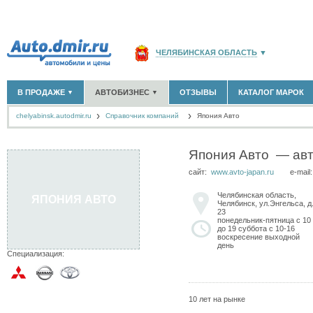
ЧЕЛЯБИНСКАЯ ОБЛАСТЬ
▼
РОССИЯ
(141766)
В ПРОДАЖЕ
АВТОБИЗНЕС
ОТЗЫВЫ
КАТАЛОГ МАРОК
▼
▼
МОСКВА И ОБЛАСТЬ
(58180)
chelyabinsk.autodmir.ru
Cправочник компаний
САНКТ-ПЕТЕРБУРГ И ОБЛАСТЬ
Япония Авто
(14304)
НОВЫЕ АВТОМОБИЛИ
ОФИЦИАЛЬНЫЕ ДИЛЕРЫ
(507)
(22)
АВТОМОБИЛИ С ПРОБЕГОМ
АВТОСАЛОНЫ
(3222)
(47)
КРАСНОДАРСКИЙ КРАЙ
(5619)
АВТОСЕРВИСЫ
(4)
Япония Авто
— авт
+
РАЗМЕСТИТЬ ОБЪЯВЛЕНИЕ
КРЫМ РЕСПУБЛИКА
(412)
ГРУЗОПЕРЕВОЗКИ
(0)
сайт:
www.avto-japan.ru
e-mail
ТАКСИ
(0)
СЕВАСТОПОЛЬ
(11)
ЗАПЧАСТИ
(3)
Челябинская область,
ЯПОНИЯ АВТО
ЗАПРАВКИ
(0)
Челябинск, ул.Энгельса, д
СПИСОК ВСЕХ РЕГИОНОВ
23
АРЕНДА
(1)
понедельник-пятница с 10
до 19 суббота с 10-16
+
ДОБАВИТЬ КОМПАНИЮ
воскресение выходной
день
Специализация:
СПЕЦИАЛИСТЫ
(19)
10 лет на рынке