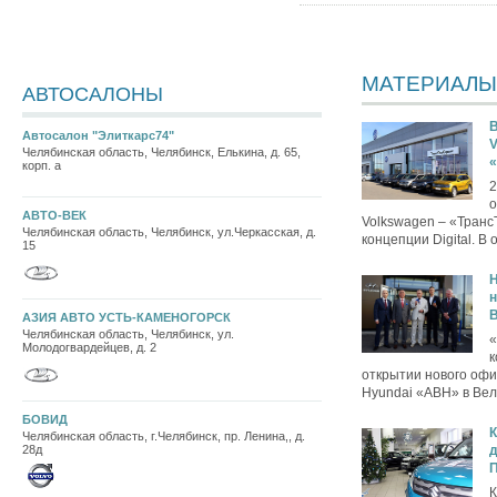
МАТЕРИАЛЫ
АВТОСАЛОНЫ
В
Автосалон "Элиткарс74"
V
Челябинская область, Челябинск, Елькина, д. 65,
корп. а
2
о
АВТО-ВЕК
Volkswagen – «Транс
Челябинская область, Челябинск, ул.Черкасская, д.
концепции Digital. В 
15
H
н
АЗИЯ АВТО УСТЬ-КАМЕНОГОРСК
Челябинская область, Челябинск, ул.
«
Молодогвардейцев, д. 2
к
открытии нового офи
Hyundai «АВН» в Вел
БОВИД
К
Челябинская область, г.Челябинск, пр. Ленина,, д.
28д
д
П
К