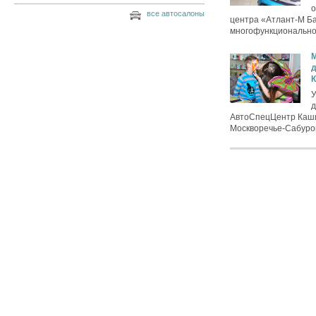
о
все автосалоны
центра «Атлант-М Ба
многофункциональном
д
У
д
АвтоСпецЦентр Каши
Москворечье-Сабурово