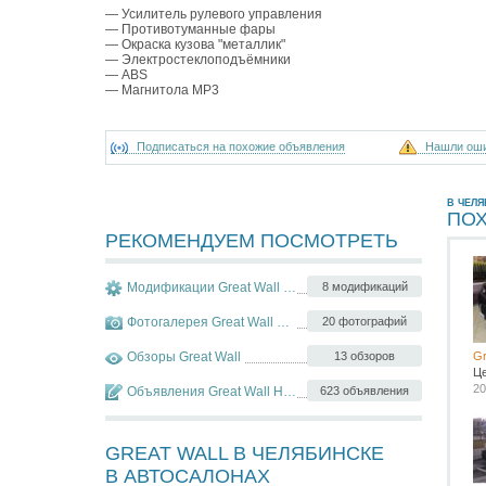
— Усилитель рулевого управления
— Противотуманные фары
— Окраска кузова "металлик"
— Электростеклоподъёмники
— ABS
— Магнитола MP3
Подписаться на похожие объявления
Нашли ош
В ЧЕЛЯ
ПО
РЕКОМЕНДУЕМ ПОСМОТРЕТЬ
Модификации Great Wall Hover
8 модификаций
Фотогалерея Great Wall Hover
20 фотографий
Обзоры Great Wall
13 обзоров
Gr
Ц
20
Объявления Great Wall Hover
623 объявления
GREAT WALL В ЧЕЛЯБИНСКЕ
В АВТОСАЛОНАХ