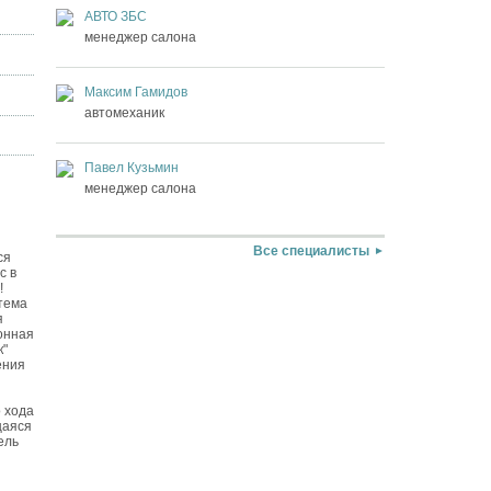
АВТО ЗБС
менеджер салона
Максим Гамидов
автомеханик
Павел Кузьмин
менеджер салона
Все специалисты
ся
с в
!
тема
я
онная
к"
ения
 хода
щаяся
ель