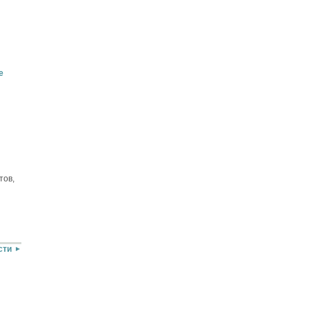
е
тов,
сти