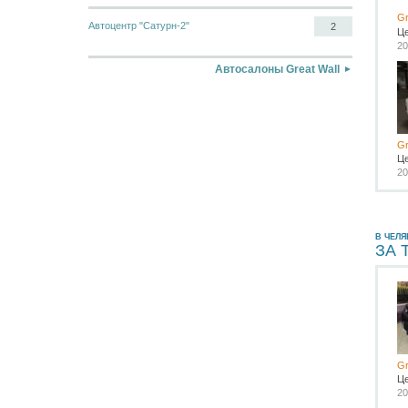
Gr
Автоцентр "Сатурн-2"
2
Ц
20
Автосалоны Great Wall
Gr
Ц
20
В ЧЕЛЯ
ЗА 
Gr
Ц
20