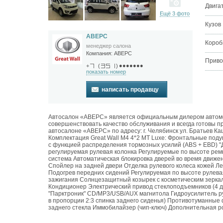
Двига
Ещё 3 фото
Кузов
АВЕРС
Короб
менеджер салона
Компания:
АВЕРС
Приво
●●●●●●●
+
(
)
показать номер
написать продавцу
Автосалон «АВЕРС» является официальным дилером автомоб
совершенствовать качество обслуживания и всегда готовы п
автосалоне «АВЕРС» по адресу: г. Челябинск ул. Братьев 
Комплектация Great Wall M4 4*2 MT Luxe: Фронтальные под
с функцией распределения тормозных усилий (ABS + EBD) "Д
регулируемая рулевая колонка Регулируемые по высоте ре
система Автоматическая блокировка дверей во время движе
Спойлер на задней двери Отделка рулевого колеса кожей Л
Подогрев передних сидений Регулируемая по высоте рулева
зажигания Солнцезащитный козырек с косметическим зерка
Кондиционер Электрический привод стеклоподъемников (4 д
"Парктроник" CD/MP3/USB/AUX магнитола Гидроусилитель р
в пропорции 2:3 спинка заднего сиденья) Противотуманные
заднего стекла Иммобилайзер (чип-ключ) Дополнительная р