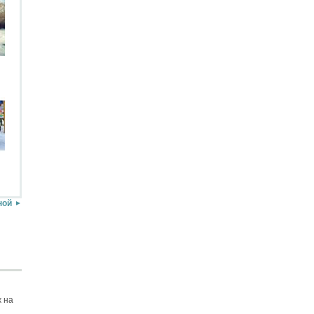
ной
 на