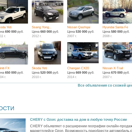
oda Yeti
Ssang Yong...
Nissan Qashqai
Hyundai Santa Fe
ена
690 000
руб.
Цена
660 000
руб.
Цена
530 000
руб.
Цена
580 000
руб.
11 г.
2012 г.
2007 г.
2008 г.
finiti FX
Skoda Yeti
Changan CX20
Nissan X-Trail
ена
650 000
руб.
Цена
520 000
руб.
Цена
669 000
руб.
Цена
670 000
руб.
04 г.
2010 г.
2014 г.
2007 г.
Все объявления со схожей це
ОСТИ
CHERY c Ozon: доставка на дом в любую точку России
CHERY объявляет о расширении географии онлайн-продаж
маркетплейсе Ozon. Возможность приобрести автомобиль с