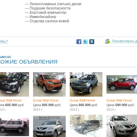
— Легкосплавные (литые) диски
— Подушки безопасности
— Бортовой компьютер
— Иммобилайзер
— Отделка салона кожей
Посоветовать 
ибку?
БИНСКЕ
ХОЖИЕ ОБЪЯВЛЕНИЯ
eat Wall Hover
Great Wall Hover
Great Wall Hover
Great Wall Hover
ена
605 000
руб.
Цена
605 000
руб.
Цена
605 000
руб.
Цена
590 000
руб.
14 г.
2014 г.
2014 г.
2014 г.