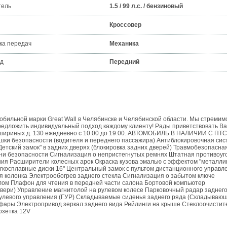
тель
1.5 / 99 л.с. / бензиновый
Кроссовер
ка передач
Механика
д
Передний
ильной марки Great Wall в Челябинске и Челябинской области. Мы стремим
редложить индивидуальный подход каждому клиенту! Рады приветствовать Ва
Кашириных д. 130 ежедневно с 10:00 до 19:00. АВТОМОБИЛЬ В НАЛИЧИИ С ПТС
ушки безопасности (водителя и переднего пассажира) Антиблокировочная сис
етский замок" в задних дверях (блокировка задних дверей) Травмобезопасна
мни безопасности Сигнализация о непристегнутых ремнях Штатная противоуг
ния Расширители колесных арок Окраска кузова эмалью с эффектом "металли
егкосплавные диски 16" Центральный замок c пультом дистанционного управл
я колонка Электрообогрев заднего стекла Сигнализация о забытом ключе
лом Плафон для чтения в передней части салона Бортовой компьютер
вери) Управление магнитолой на рулевом колесе Парковочный радар заднего
улевого управления (ГУР) Складываемые сиденья заднего ряда (Складываю
 фары Электропривод зеркал заднего вида Рейлинги на крыше Стеклоочистит
озетка 12V