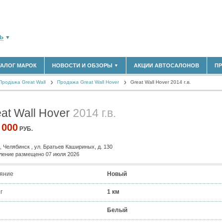
Ь
▼
ТАЛОГ МАРОК
НОВОСТИ И ОБЗОРЫ
АКЦИИ АВТОСАЛОНОВ
П
▼
180)
БЛАСТЬ
Продажа Great Wall
(14304)
Продажа Great Wall Hover
Great Wall Hover 2014 г.в.
НОВОСТИ РЫНКА
ОБЗОРЫ НОВИНОК
(5619)
ЭКСПЕРТНОЕ МНЕНИЕ
at Wall Hover
2014 г.в.
)
МАТЕРИАЛЫ ПАРТНЕРОВ
ВЫСТАВКИ И АВТОСАЛОНЫ
 000
РУБ.
В
, Челябинск , ул. Братьев Кашириных, д. 130
ение размещено 07 июля 2026
яние
Новый
г
1 км
Белый