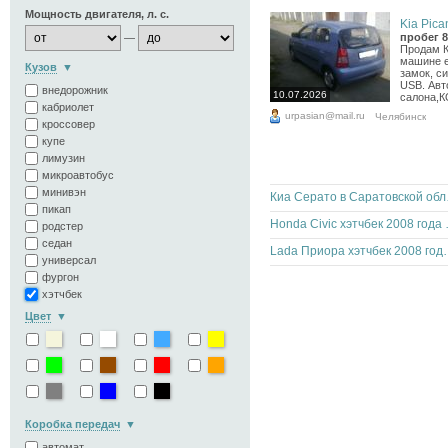
Мощность двигателя, л. с.
Kia Pican
пробег 8
—
Продам К
машине е
Кузов
замок, с
USB. Авт
внедорожник
10.07.2026
салона,К
кабриолет
urpasian@mail.ru
Челябинск
кроссовер
купе
лимузин
микроавтобус
минивэн
Киа С
пикап
Honda Civic 
родстер
седан
Lada Приора хэтчбек 2
универсал
фургон
хэтчбек
Цвет
Коробка передач
автомат