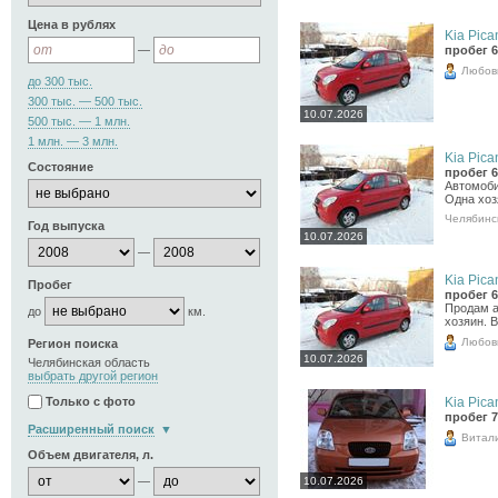
Цена в рублях
Kia Pican
—
пробег 6
Любов
до 300 тыс.
300 тыс. — 500 тыс.
10.07.2026
500 тыс. — 1 млн.
1 млн. — 3 млн.
Kia Pican
Состояние
пробег 6
Автомоби
Одна хоз
Челябинс
Год выпуска
10.07.2026
—
Kia Pican
Пробег
пробег 6
Продам а
до
км.
хозяин. 
Любов
Регион поиска
10.07.2026
Челябинская область
выбрать другой регион
Kia Pican
Только с фото
пробег 7
Расширенный поиск
Витал
Объем двигателя, л.
—
10.07.2026