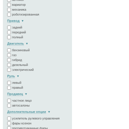
вариатор
механика
роботизированная
Привод
задний
передний
полный
Двигатель
бензиновый
газ
гибрид
дизельный
электрический
Руль
левый
правый
Продавец
частное лицо
автосалоны
Дополнительные опции
усилитель рулевого управления
фары ксенон
противотуманные фары