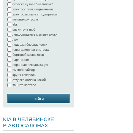
окраска кузова "металлик"
электростеклоподъёмники
электрозеркала с подогревом
климат-контроль
abs
магнитола mp3
легкосплавные (литые) диски
люк
подушки безопасности
навигационная система
бортовой компьютер
парктроник
охранная сигнализация
иммобилайзер
круиз-контроль
отделка салона кожей
защита картера
найти
KIA В ЧЕЛЯБИНСКЕ
В АВТОСАЛОНАХ