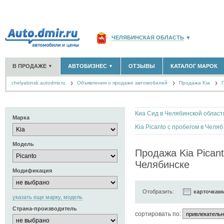
ЧЕЛЯБИНСКАЯ ОБЛАСТЬ
▼
РОССИЯ
(141764)
В ПРОДАЖЕ
АВТОБИЗНЕС
ОТЗЫВЫ
КАТАЛОГ МАРОК
▼
▼
МОСКВА И ОБЛАСТЬ
(58183)
chelyabinsk.autodmir.ru
Объявления о продаже автомобилей
САНКТ-ПЕТЕРБУРГ И ОБЛАСТЬ
Продажа Kia
(14298)
НОВЫЕ АВТОМОБИЛИ
ОФИЦИАЛЬНЫЕ ДИЛЕРЫ
(507)
(22)
АВТОМОБИЛИ С ПРОБЕГОМ
АВТОСАЛОНЫ
(3222)
(47)
КРАСНОДАРСКИЙ КРАЙ
(5619)
АВТОСЕРВИСЫ
(4)
+
РАЗМЕСТИТЬ ОБЪЯВЛЕНИЕ
КРЫМ РЕСПУБЛИКА
(412)
Киа Сид в Челябинской област
ГРУЗОПЕРЕВОЗКИ
(0)
Марка
ТАКСИ
(0)
СЕВАСТОПОЛЬ
(11)
Kia Pic
ЗАПЧАСТИ
(3)
Модель
ЗАПРАВКИ
(0)
СПИСОК ВСЕХ РЕГИОНОВ
Продажа Kia Picant
АРЕНДА
(1)
Челябинске
+
ДОБАВИТЬ КОМПАНИЮ
Модификация
СПЕЦИАЛИСТЫ
(19)
Отобразить:
карточкам
указать еще марку, модель
Страна-производитель
cортировать по: